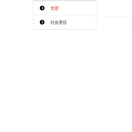
党建
{$ClassName_en}
社会责任